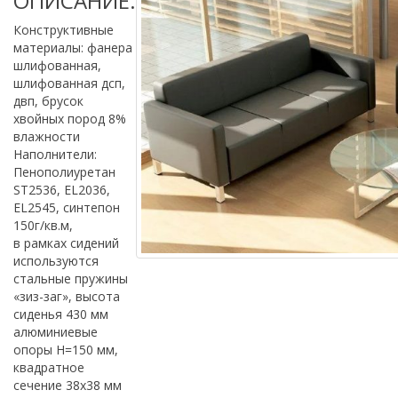
ОПИСАНИЕ:
Конструктивные
материалы: фанера
шлифованная,
шлифованная дсп,
двп, брусок
хвойных пород 8%
влажности
Наполнители:
Пенополиуретан
ST2536, ЕL2036,
ЕL2545, синтепон
150г/кв.м,
в рамках сидений
используются
стальные пружины
«зиз-заг», высота
сиденья 430 мм
алюминиевые
опоры Н=150 мм,
квадратное
сечение 38х38 мм