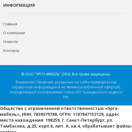
ИНФОРМАЦИЯ
Главная
О компании
Новости
Контакты
© ООО “ЭРГО-МЕБЕЛЬ” 2018.
Все права защищены.
Внимание! Сведения, указанные на сайте приведены как
справочная информация и не являются публичной офертой,
определяемой положениями статьи 437 Гражданского кодекса
РФ.
Общество с ограниченной ответственностью «Эрго-
мебель», ИНН: 7838079788, ОГРН: 1187847152129, адрес
места нахождения: 198259, г. Санкт-Петербург, ул.
Тамбасова, д.25, корп.6, лит. А, кв.4, обрабатывает файлы
cookies.