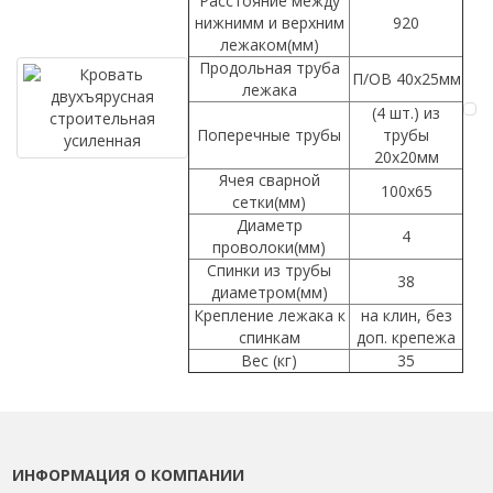
Расстояние между
нижнимм и верхним
920
лежаком(мм)
Продольная труба
П/ОВ 40х25мм
лежака
(4 шт.) из
Поперечные трубы
трубы
20х20мм
Ячея сварной
100х65
сетки(мм)
Диаметр
4
проволоки(мм)
Спинки из трубы
38
диаметром(мм)
Крепление лежака к
на клин, без
спинкам
доп. крепежа
Вес (кг)
35
ИНФОРМАЦИЯ О КОМПАНИИ